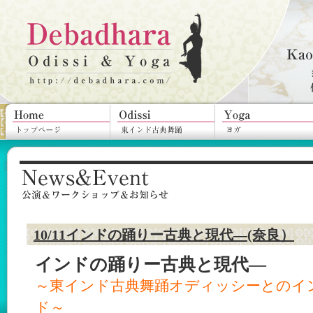
10/11インドの踊りー古典と現代―(奈良）
インドの踊りー古典と現代―
～東インド古典舞踊オディッシーとのイ
ド～