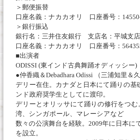
＞郵便振替
口座名義：ナカカオリ 口座番号：14550-01
＞銀行振込
銀行名：三井住友銀行 支店名：平城支
口座名義：ナカカオリ 口座番号：56435
■出演者
ODISSI (東インド古典舞踊オディッシー)
●仲香織＆Debadhara Odissi （三浦
デリー在住。カナダと日本にて踊りの基礎
ンド政府奨学生としてに渡印。
デリーとオリッサにて踊りの修行をつむ
湾、シンガポール、マレーシアなど
数々の公演舞台を経験。2009年に日本にて、Debad
を設立。