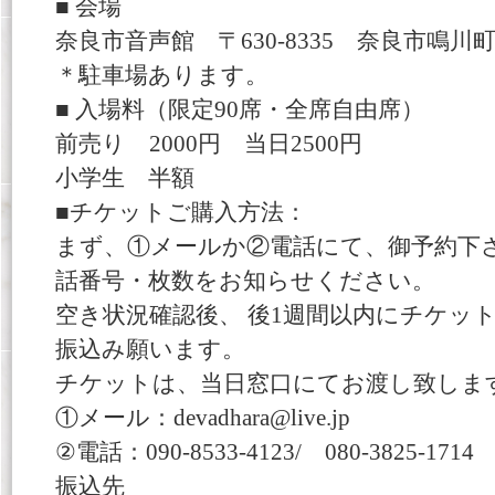
■ 会場
奈良市音声館 〒630-8335 奈良市鳴川町3
＊駐車場あります。
■ 入場料（限定90席・全席自由席）
前売り 2000円 当日2500円
小学生 半額
■チケットご購入方法：
まず、①メールか②電話にて、御予約下
話番号・枚数をお知らせください。
空き状況確認後、 後1週間以内にチケッ
振込み願います。
チケットは、当日窓口にてお渡し致しま
①メール：devadhara@live.jp
②電話：090‐8533‐4123/ 080-3825-1714
振込先